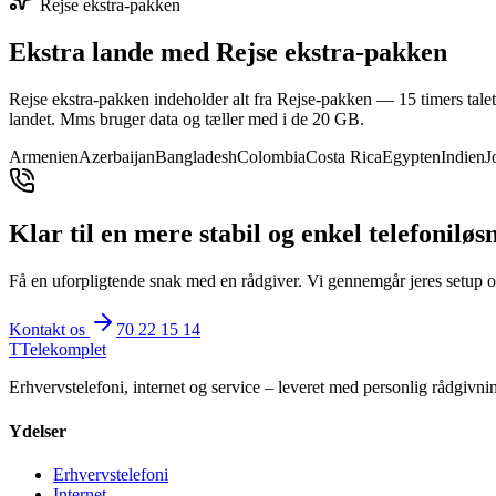
Rejse ekstra-pakken
Ekstra lande med Rejse ekstra-pakken
Rejse ekstra-pakken indeholder alt fra Rejse-pakken — 15 timers tal
landet. Mms bruger data og tæller med i de 20 GB.
Armenien
Azerbaijan
Bangladesh
Colombia
Costa Rica
Egypten
Indien
J
Klar til en mere stabil og enkel telefoniløs
Få en uforpligtende snak med en rådgiver. Vi gennemgår jeres setup og
Kontakt os
70 22 15 14
T
Telekomplet
Erhvervstelefoni, internet og service – leveret med personlig rådgivni
Ydelser
Erhvervstelefoni
Internet