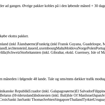
neder ad gangen. Øvrige pakker kobles på i den løbende måned + 30 dag
lkøbe ekstra pakker.
inland (inkl Ålandsøerne)
Frankrig (inkl Fransk Guyana, Guadeloupe, M
land
Liechtenstein
Litauen
Luxembourg
Malta
Moldova
Norge
Polen
Portug
illa)
Schweiz
Storbritannien (inkl. Gibraltar, ekskl. Guernsey, Isle of 
m måneden i følgende 48 lande. Tale og sms/mms dækker trafik modtage
nikanske Republik
Ecuador (inkl. Galapagosøerne)
El Salvador
Filippin
Belarus (Hviderusland)
Indonesien (inkl. Bali)
Isle Of Man
Israel
Japan
Je
Croix
Sankt Jan
Sankt Thomas
Serbien
Singapore
Thailand
Tyrkiet
Urugua