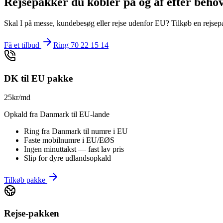
Rejsepakker du kobler på og af efter beho
Skal I på messe, kundebesøg eller rejse udenfor EU? Tilkøb en rejsepa
Få et tilbud
Ring 70 22 15 14
DK til EU pakke
25
kr/md
Opkald fra Danmark til EU-lande
Ring fra Danmark til numre i EU
Faste mobilnumre i EU/EØS
Ingen minuttakst — fast lav pris
Slip for dyre udlandsopkald
Tilkøb pakke
Rejse-pakken