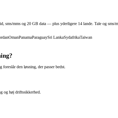
etid, sms/mms og 20 GB data — plus yderligere 14 lande. Tale og sms/mm
ordan
Oman
Panama
Paraguay
Sri Lanka
Sydafrika
Taiwan
ning?
 foreslår den løsning, der passer bedst.
ng og høj driftssikkerhed.