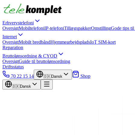
Erhvervstelefoni
Oversigt
Mobiltelefoni
IP-telefoni
Tillægspakker
Omstilling
Gode tips til
Internet
Oversigt
Mobilt bredbånd
Hjemmearbejdsplads
IoT SIM-kort
Reparation
Bruttolønsordning & CYOD
Oversigt
Guide til bruttolønsordning
Driftsstatus
70 22 15 14
Shop
🇩🇰
Dansk
🇩🇰
Dansk