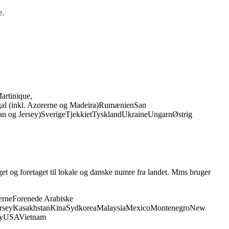
e.
artinique,
al (inkl. Azorerne og Madeira)
Rumænien
San
Man og Jersey)
Sverige
Tjekkiet
Tyskland
Ukraine
Ungarn
Østrig
t og foretaget til lokale og danske numre fra landet. Mms bruger
erne
Forenede Arabiske
rsey
Kasakhstan
Kina
Sydkorea
Malaysia
Mexico
Montenegro
New
y
USA
Vietnam