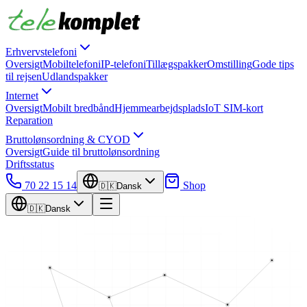
Erhvervstelefoni
Oversigt
Mobiltelefoni
IP-telefoni
Tillægspakker
Omstilling
Gode tips
til rejsen
Udlandspakker
Internet
Oversigt
Mobilt bredbånd
Hjemmearbejdsplads
IoT SIM-kort
Reparation
Bruttolønsordning & CYOD
Oversigt
Guide til bruttolønsordning
Driftsstatus
70 22 15 14
Shop
🇩🇰
Dansk
🇩🇰
Dansk