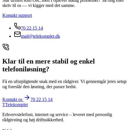
Står driften som OK, men I oplever stadig problemer? Så ring eller
skriv til os — vi kigger med det samme.
Kontakt support
70 22 15 14
mail@telekomplet.dk
Klar til en mere stabil og enkel
telefoniløsning?
Få en uforpligtende snak med en rådgiver. Vi gennemgår jeres setup
og foreslår den løsning, der passer bedst.
Kontakt os
70 22 15 14
T
Telekomplet
Erhvervstelefoni, internet og service – leveret med personlig
rådgivning og høj driftssikkerhed.