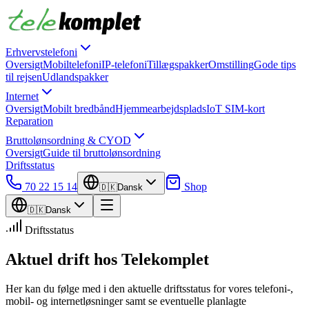
Erhvervstelefoni
Oversigt
Mobiltelefoni
IP-telefoni
Tillægspakker
Omstilling
Gode tips
til rejsen
Udlandspakker
Internet
Oversigt
Mobilt bredbånd
Hjemmearbejdsplads
IoT SIM-kort
Reparation
Bruttolønsordning & CYOD
Oversigt
Guide til bruttolønsordning
Driftsstatus
70 22 15 14
Shop
🇩🇰
Dansk
🇩🇰
Dansk
Driftsstatus
Aktuel drift hos Telekomplet
Her kan du følge med i den aktuelle driftsstatus for vores telefoni-,
mobil- og internetløsninger samt se eventuelle planlagte