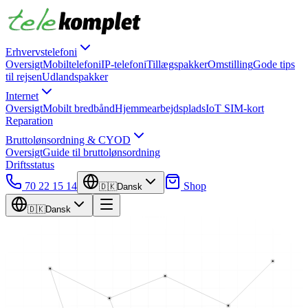
Erhvervstelefoni
Oversigt
Mobiltelefoni
IP-telefoni
Tillægspakker
Omstilling
Gode tips
til rejsen
Udlandspakker
Internet
Oversigt
Mobilt bredbånd
Hjemmearbejdsplads
IoT SIM-kort
Reparation
Bruttolønsordning & CYOD
Oversigt
Guide til bruttolønsordning
Driftsstatus
70 22 15 14
Shop
🇩🇰
Dansk
🇩🇰
Dansk