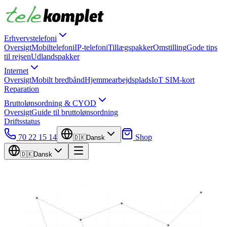
Erhvervstelefoni
Oversigt
Mobiltelefoni
IP-telefoni
Tillægspakker
Omstilling
Gode tips
til rejsen
Udlandspakker
Internet
Oversigt
Mobilt bredbånd
Hjemmearbejdsplads
IoT SIM-kort
Reparation
Bruttolønsordning & CYOD
Oversigt
Guide til bruttolønsordning
Driftsstatus
70 22 15 14
Shop
🇩🇰
Dansk
🇩🇰
Dansk